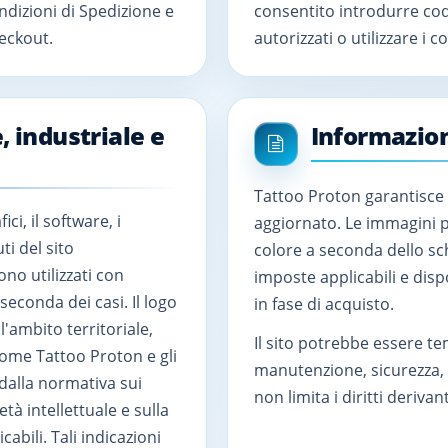
ndizioni di Spedizione e
consentito introdurre cod
heckout.
autorizzati o utilizzare i c
, industriale e
Informazion
Tattoo Proton garantisce 
ici, il software, i
aggiornato. Le immagini p
ti del sito
colore a seconda dello sch
no utilizzati con
imposte applicabili e dis
seconda dei casi. Il logo
in fase di acquisto.
l'ambito territoriale,
Il sito potrebbe essere 
 nome Tattoo Proton e gli
manutenzione, sicurezza, f
i dalla normativa sui
non limita i diritti derivant
tà intellettuale e sulla
cabili. Tali indicazioni