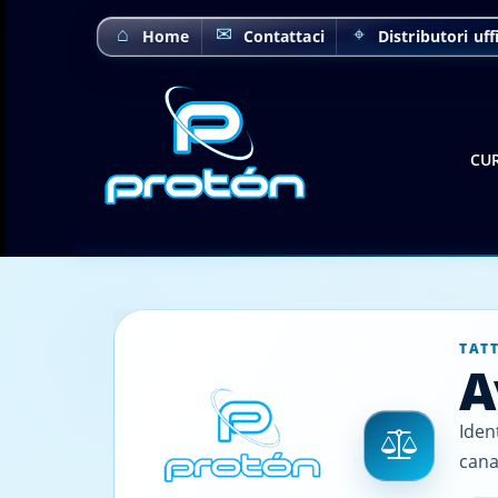
Home
Contattaci
Distributori uffi
CUR
TAT
A
Iden
cana