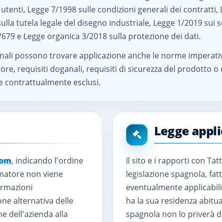
utenti, Legge 7/1998 sulle condizioni generali dei contratti,
lla tutela legale del disegno industriale, Legge 1/2019 sui 
79 e Legge organica 3/2018 sulla protezione dei dati.
onali possono trovare applicazione anche le norme imperativ
e, requisiti doganali, requisiti di sicurezza del prodotto o
 contrattualmente esclusi.
Legge appli
com
, indicando l'ordine
Il sito e i rapporti con Ta
sumatore non viene
legislazione spagnola, fat
ormazioni
eventualmente applicabili
ne alternativa delle
ha la sua residenza abitual
e dell'azienda alla
spagnola non lo priverà d