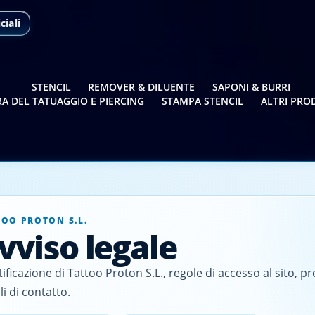
ciali
STENCIL
REMOVER & DILUENTE
SAPONI & BURRI
A DEL TATUAGGIO E PIERCING
STAMPA STENCIL
ALTRI PRO
TOO PROTON S.L.
vviso legale
tificazione di Tattoo Proton S.L., regole di accesso al sito, pr
li di contatto.