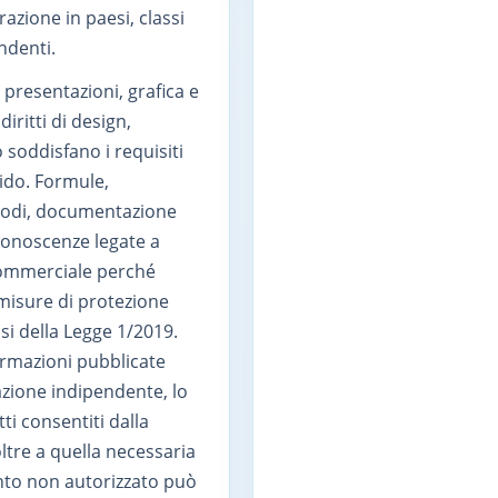
azione in paesi, classi
ndenti.
, presentazioni, grafica e
iritti di design,
o soddisfano i requisiti
lido. Formule,
todi, documentazione
 conoscenze legate a
commerciale perché
 misure di protezione
si della Legge 1/2019.
ormazioni pubblicate
azione indipendente, lo
ti consentiti dalla
ltre a quella necessaria
ento non autorizzato può