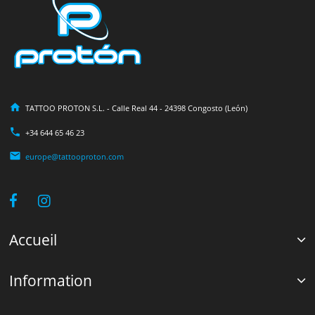
TATTOO PROTON S.L. - Calle Real 44 - 24398 Congosto (León)
+34 644 65 46 23
europe@tattooproton.com
Accueil
Information