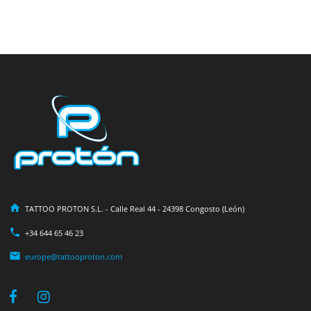
TATTOO PROTON S.L. - Calle Real 44 - 24398 Congosto (León)
+34 644 65 46 23
europe@tattooproton.com