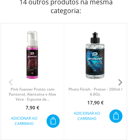
14 outros produtos na mesma
categoria:
Pink Foamer Protón com
Photo Finish - Proton - 200ml /
P
Pantenol, Alantoína e Aloe
6.8Oz.
B
Vera - Espuma de...
17,90 €
Preço
7,90 €
Preço
ADICIONAR AO
A
ADICIONAR AO
CARRINHO
CARRINHO