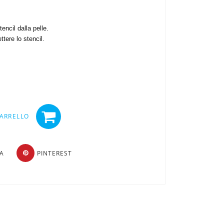
encil dalla pelle.
ttere lo stencil.
CARRELLO
TA
PINTEREST