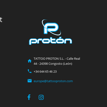
t
TATTOO PROTON S.L. - Calle Real
44 - 24398 Congosto (León)
+34 644 65 46 23
europe@tattooproton.com