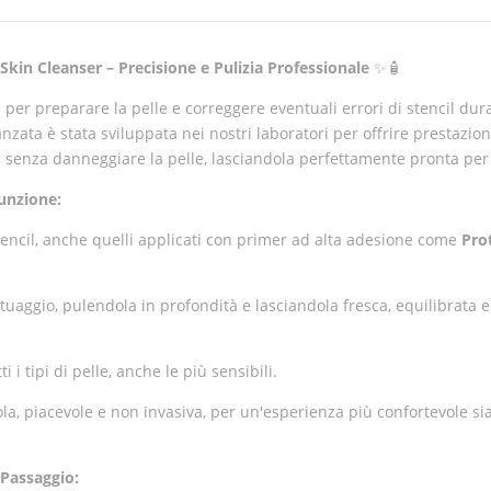
kin Cleanser – Precisione e Pulizia Professionale
✨🧴
e per preparare la pelle e correggere eventuali errori di stencil dur
zata è stata sviluppata nei nostri laboratori per offrire prestazion
nti senza danneggiare la pelle, lasciandola perfettamente pronta pe
unzione:
tencil, anche quelli applicati con primer ad alta adesione come
Pro
atuaggio, pulendola in profondità e lasciandola fresca, equilibrata e
i i tipi di pelle, anche le più sensibili.
la, piacevole e non invasiva, per un'esperienza più confortevole sia 
 Passaggio: