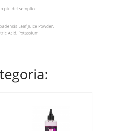
no più del semplice
rbadensis Leaf Juice Powder,
tric Acid, Potassium
ategoria: