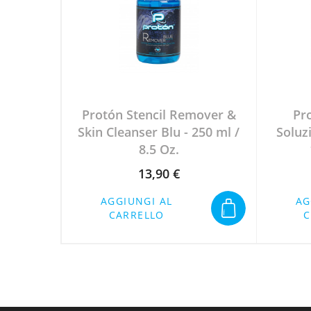
Protón Stencil Remover &
Pro
Skin Cleanser Blu - 250 ml /
Soluz
8.5 Oz.
13,90 €
Prezzo
AGGIUNGI AL
AG
CARRELLO
C