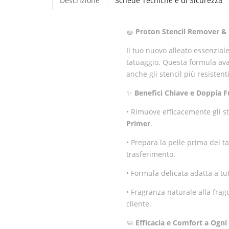
Descrizione
Schede Tecniche e di Sicurezza
🧽
Proton Stencil Remover & S
Il tuo nuovo alleato essenzial
tatuaggio. Questa formula avan
anche gli stencil più resiste
✨
Benefici Chiave e Doppia F
• Rimuove efficacemente gli s
Primer
.
• Prepara la pelle prima del t
trasferimento.
• Formula delicata adatta a tutt
• Fragranza naturale alla frago
cliente.
🧼
Efficacia e Comfort a Ogni