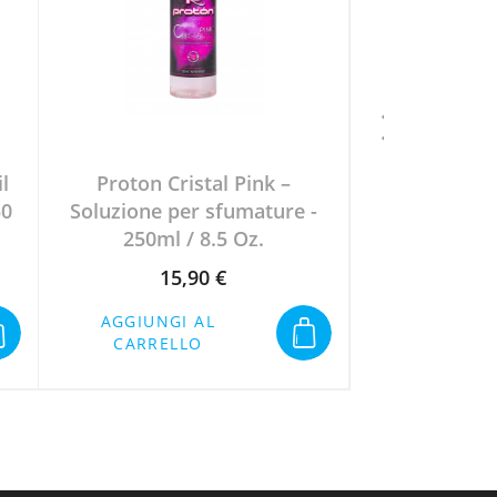
l
Proton Cristal Pink –
Protón Sten
50
Soluzione per sfumature -
Skin Cleanser
250ml / 8.5 Oz.
3.
15,90 €
7,
Prezzo
Pr
AGGIUNGI AL
AGGIUNGI
CARRELLO
CARREL