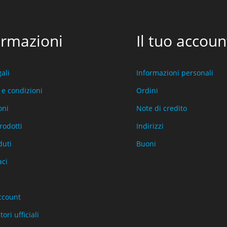
ormazioni
Il tuo accoun
ali
Informazioni personali
 e condizioni
Ordini
oni
Note di credito
rodotti
Indirizzi
duti
Buoni
aci
account
ori ufficiali