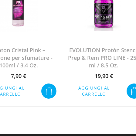
ton Cristal Pink –
EVOLUTION Protón Stenci
ione per sfumature -
Prep & Rem PRO LINE - 2
100ml / 3.4 Oz.
ml / 8.5 Oz.
7,90 €
19,90 €
Prezzo
Prezzo
GIUNGI AL
AGGIUNGI AL
ARRELLO
CARRELLO