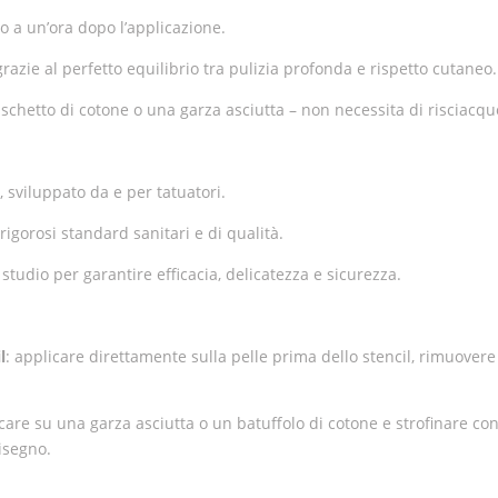
no a un’ora dopo l’applicazione.
 grazie al perfetto equilibrio tra pulizia profonda e rispetto cutaneo.
ischetto di cotone o una garza asciutta – non necessita di risciacqu
 sviluppato da e per tatuatori.
igorosi standard sanitari e di qualità.
i studio per garantire efficacia, delicatezza e sicurezza.
l
: applicare direttamente sulla pelle prima dello stencil, rimuovere
icare su una garza asciutta o un batuffolo di cotone e strofinare con
isegno.