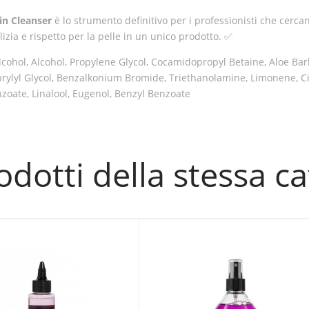
in Cleanser
è lo strumento definitivo per i professionisti che cerca
izia e rispetto per la pelle in un unico prodotto. ✅
Alcohol, Alcohol, Propylene Glycol, Cocamidopropyl Betaine, Aloe Ba
rylyl Glycol, Benzalkonium Bromide, Triethanolamine, Limonene, Ci
zoate, Linalool, Eugenol, Benzyl Benzoate
rodotti della stessa c