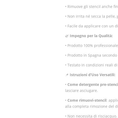
• Rimuove gli stencil anche fi
• Non irrita né secca la pelle,
• Facile da applicare con un d
🌿
Impegno per la Qualità:
• Prodotto 100% professionale,
• Prodotto in Spagna secondo r
• Testato in condizioni reali d
📌
Istruzioni d’Uso Versatili:
•
Come detergente pre-stenci
lasciare asciugare.
•
Come rimuovi-stencil
: appl
alla completa rimozione del d
• Non necessita di risciacquo.