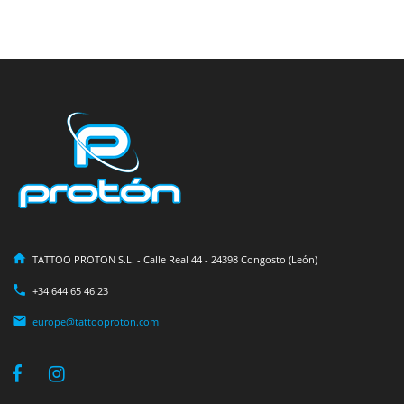
TATTOO PROTON S.L. - Calle Real 44 - 24398 Congosto (León)
+34 644 65 46 23
europe@tattooproton.com