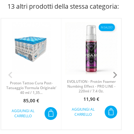
13 altri prodotti della stessa categoria:
IN SALDO!
EVOLUTION - Protón Foamer
Gr
Proton Tattoo Cura Post-
Numbing Effect - PRO LINE -
Pan
Tatuaggio ‘Formula Originale’
220ml / 7.4 Oz.
40 ml / 1,35...
11,90 €
Prezzo
85,00 €
Prezzo
AGGIUNGI AL
A
AGGIUNGI AL
CARRELLO
CARRELLO