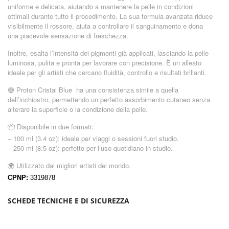
uniforme e delicata, aiutando a mantenere la pelle in condizioni
ottimali durante tutto il procedimento. La sua formula avanzata riduce
visibilmente il rossore, aiuta a controllare il sanguinamento e dona
una piacevole sensazione di freschezza.
Inoltre, esalta l’intensità dei pigmenti già applicati, lasciando la pelle
luminosa, pulita e pronta per lavorare con precisione. È un alleato
ideale per gli artisti che cercano fluidità, controllo e risultati brillanti.
🔵 Proton Cristal Blue ha una consistenza simile a quella
dell’inchiostro, permettendo un perfetto assorbimento cutaneo senza
alterare la superficie o la condizione della pelle.
📦 Disponibile in due formati:
– 100 ml (3.4 oz): ideale per viaggi o sessioni fuori studio.
– 250 ml (8.5 oz): perfetto per l’uso quotidiano in studio.
🌍
Utilizzato dai migliori artisti del mondo.
CPNP:
3319878
SCHEDE TECNICHE E DI SICUREZZA