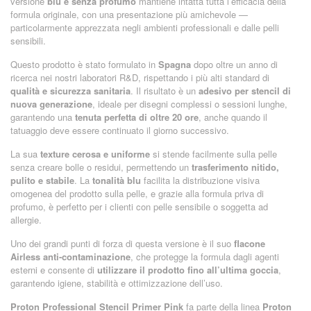
versione
blu e senza profumo
mantiene intatta tutta l’efficacia della
formula originale, con una presentazione più amichevole —
particolarmente apprezzata negli ambienti professionali e dalle pelli
sensibili.
Questo prodotto è stato formulato in
Spagna
dopo oltre un anno di
ricerca nei nostri laboratori R&D, rispettando i più alti standard di
qualità e sicurezza sanitaria
. Il risultato è un
adesivo per stencil di
nuova generazione
, ideale per disegni complessi o sessioni lunghe,
garantendo una
tenuta perfetta di oltre 20 ore
, anche quando il
tatuaggio deve essere continuato il giorno successivo.
La sua
texture cerosa e uniforme
si stende facilmente sulla pelle
senza creare bolle o residui, permettendo un
trasferimento nitido,
pulito e stabile
. La
tonalità blu
facilita la distribuzione visiva
omogenea del prodotto sulla pelle, e grazie alla formula priva di
profumo, è perfetto per i clienti con pelle sensibile o soggetta ad
allergie.
Uno dei grandi punti di forza di questa versione è il suo
flacone
Airless anti-contaminazione
, che protegge la formula dagli agenti
esterni e consente di
utilizzare il prodotto fino all’ultima goccia
,
garantendo igiene, stabilità e ottimizzazione dell’uso.
Proton Professional Stencil Primer Pink
fa parte della linea
Proton