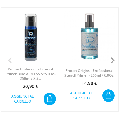
Proton Professional Stencil
Pro
Proton Origins - Professional
Primer Blue AIRLESS SYSTEM-
Prim
Stencil Primer - 200ml / 6.8Oz.
250ml / 8.5...
14,90 €
Prezzo
20,90 €
Prezzo
AGGIUNGI AL
AGGIUNGI AL
A
CARRELLO
CARRELLO