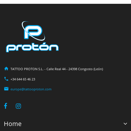
TATTOO PROTON S.L. - Calle Real 44 - 24398 Congosto (León)
+34 644 65 46 23
europe@tattooproton.com
Home